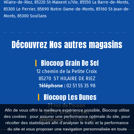
Hilaire-de-Riez, 85220 St-Maixent s/Vie, 85550 La Barre-de-Monts,
85300 Le Perrier, 85690 Notre-Dame-de-Monts, 85160 St-Jean-de-
Monts, 85300 Soullans
Découvrez
Nos autres magasins
Biocoop Grain De Sel
12 chemin de la Petite Croix
85270 ST HILAIRE DE RIEZ
Téléphone :
02 51 55 35 98
Biocoop Les Dunes
21 rue de l'ocean
Afin de vous offrir la meilleure expérience possible, Biocoop utilise
85470 Brem sur Mer
des cookies : pour assurer une performance optimale du site, pour
Téléphone :
02 51 96 93 23
récolter des statistiques afin d'analyser le trafic et la performance
du site et vous proposer une navigation personnalisée en toute