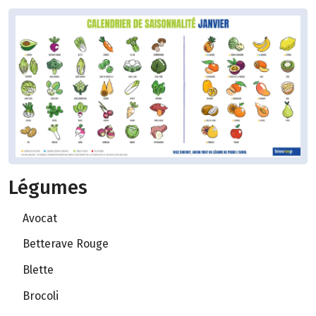
Légumes
Avocat
Betterave Rouge
Blette
Brocoli