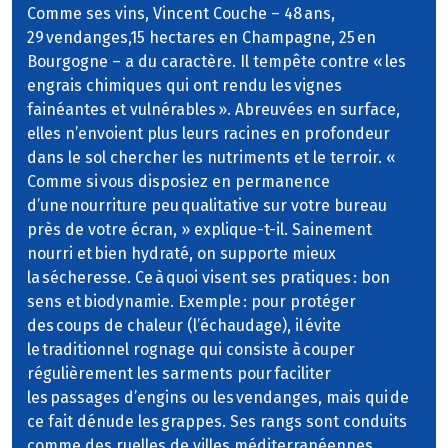
Comme ses vins, Vincent Couche – 48 ans,
29 vendanges,15 hectares en Champagne, 25 en
Bourgogne – a du caractère. Il tempête contre « les
engrais chimiques qui ont rendu les vignes
fainéantes et vulnérables ». Abreuvées en surface,
elles n’envoient plus leurs racines en profondeur
dans le sol chercher les nutriments et le terroir. «
Comme si vous disposiez en permanence
d’une nourriture peu qualitative sur votre bureau
près de votre écran, » explique-t-il. Sainement
nourri et bien hydraté, on supporte mieux
la sécheresse. Ce à quoi visent ses pratiques : bon
sens et biodynamie. Exemple : pour protéger
des coups de chaleur (l’échaudage), il évite
le traditionnel rognage qui consiste à couper
régulièrement les sarments pour faciliter
les passages d’engins ou les vendanges, mais qui de
ce fait dénude les grappes. Ses rangs sont conduits
comme des ruelles de villes méditerranéennes,