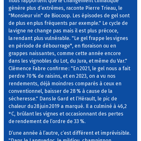
nous rapportent que le changement climatique
génère plus d’extrêmes, raconte Pierre Trieau, le
"Monsieur vin" de Biocoop. Les épisodes de gel sont
de plus en plus fréquents par exemple." Le cycle de
la vigne ne change pas mais il est plus précoce,
la rendant plus vulnérable. "Le gel frappe les vignes
en période de débourrage*, en floraison ou en
grappes naissantes, comme cette année encore
dans les vignobles du Lot, du Jura, et même du Var."
Clémence Fabre confirme : "En 2021, le gel nous a fait
perdre 70 % de raisins, et en 2023, on a vu nos
rendements, déjà moindres comparés à ceux en
conventionnel, baisser de 28 % à cause de la
sécheresse." Dans le Gard et l’Hérault, le pic de
chaleur du 28 juin 2019 a marqué. Il a culminé à 46,2
°C, brûlant les vignes et occasionnant des pertes
de rendement de l’ordre de 33 %.
D’une année à l’autre, c’est différent et imprévisible.
"Dans le Languedoc, le mildiou, champignon