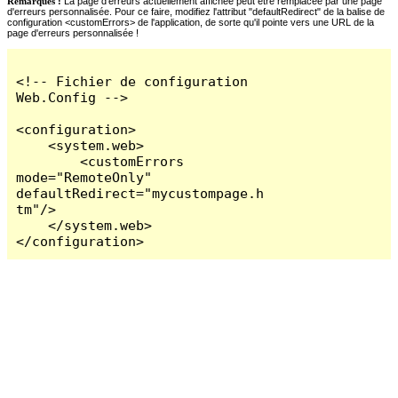
Remarques :
La page d'erreurs actuellement affichée peut être remplacée par une page
d'erreurs personnalisée. Pour ce faire, modifiez l'attribut "defaultRedirect" de la balise de
configuration <customErrors> de l'application, de sorte qu'il pointe vers une URL de la
page d'erreurs personnalisée !
<!-- Fichier de configuration 
Web.Config -->

<configuration>

    <system.web>

        <customErrors 
mode="RemoteOnly" 
defaultRedirect="mycustompage.h
tm"/>

    </system.web>

</configuration>