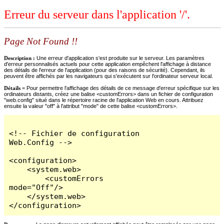
Erreur du serveur dans l'application '/'.
Page Not Found !!
Description :
Une erreur d'application s'est produite sur le serveur. Les paramètres
d'erreur personnalisés actuels pour cette application empêchent l'affichage à distance
des détails de l'erreur de l'application (pour des raisons de sécurité). Cependant, ils
peuvent être affichés par les navigateurs qui s'exécutent sur l'ordinateur serveur local.
Détails =
Pour permettre l'affichage des détails de ce message d'erreur spécifique sur les
ordinateurs distants, créez une balise <customErrors> dans un fichier de configuration
"web.config" situé dans le répertoire racine de l'application Web en cours. Attribuez
ensuite la valeur "off" à l'attribut "mode" de cette balise <customErrors>.
<!-- Fichier de configuration 
Web.Config -->

<configuration>

    <system.web>

        <customErrors 
mode="Off"/>

    </system.web>

</configuration>