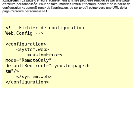
Remarques :
La page d'erreurs actuellement affichée peut être remplacée par une page
d'erreurs personnalisée. Pour ce faire, modifiez l'attribut "defaultRedirect" de la balise de
configuration <customErrors> de l'application, de sorte qu'il pointe vers une URL de la
page d'erreurs personnalisée !
<!-- Fichier de configuration 
Web.Config -->

<configuration>

    <system.web>

        <customErrors 
mode="RemoteOnly" 
defaultRedirect="mycustompage.h
tm"/>

    </system.web>

</configuration>