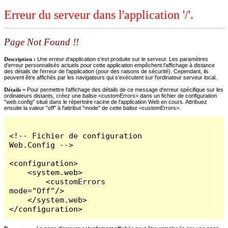
Erreur du serveur dans l'application '/'.
Page Not Found !!
Description :
Une erreur d'application s'est produite sur le serveur. Les paramètres
d'erreur personnalisés actuels pour cette application empêchent l'affichage à distance
des détails de l'erreur de l'application (pour des raisons de sécurité). Cependant, ils
peuvent être affichés par les navigateurs qui s'exécutent sur l'ordinateur serveur local.
Détails =
Pour permettre l'affichage des détails de ce message d'erreur spécifique sur les
ordinateurs distants, créez une balise <customErrors> dans un fichier de configuration
"web.config" situé dans le répertoire racine de l'application Web en cours. Attribuez
ensuite la valeur "off" à l'attribut "mode" de cette balise <customErrors>.
<!-- Fichier de configuration 
Web.Config -->

<configuration>

    <system.web>

        <customErrors 
mode="Off"/>

    </system.web>

</configuration>