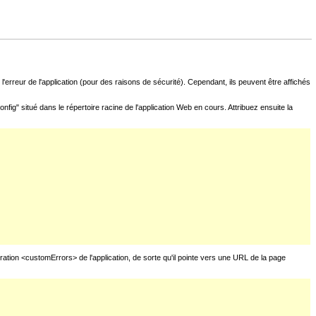
l'erreur de l'application (pour des raisons de sécurité). Cependant, ils peuvent être affichés
fig" situé dans le répertoire racine de l'application Web en cours. Attribuez ensuite la
uration <customErrors> de l'application, de sorte qu'il pointe vers une URL de la page