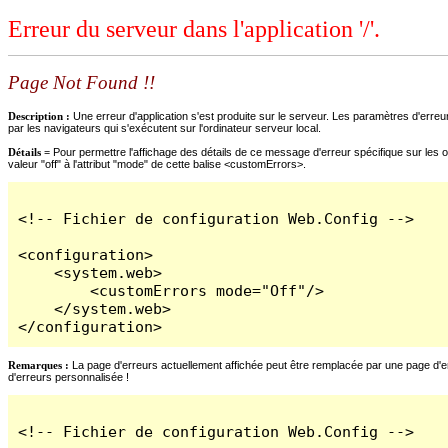
Erreur du serveur dans l'application '/'.
Page Not Found !!
Description :
Une erreur d'application s'est produite sur le serveur. Les paramètres d'erreur
par les navigateurs qui s'exécutent sur l'ordinateur serveur local.
Détails =
Pour permettre l'affichage des détails de ce message d'erreur spécifique sur les o
valeur "off" à l'attribut "mode" de cette balise <customErrors>.
<!-- Fichier de configuration Web.Config -->

<configuration>

    <system.web>

        <customErrors mode="Off"/>

    </system.web>

</configuration>
Remarques :
La page d'erreurs actuellement affichée peut être remplacée par une page d'erre
d'erreurs personnalisée !
<!-- Fichier de configuration Web.Config -->
