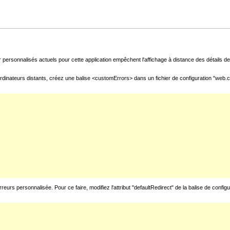
 personnalisés actuels pour cette application empêchent l'affichage à distance des détails de 
rdinateurs distants, créez une balise <customErrors> dans un fichier de configuration "web.con
urs personnalisée. Pour ce faire, modifiez l'attribut "defaultRedirect" de la balise de config