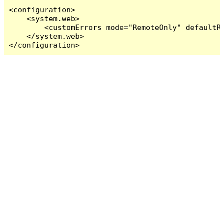
<configuration>

    <system.web>

        <customErrors mode="RemoteOnly" defaultR
    </system.web>

</configuration>