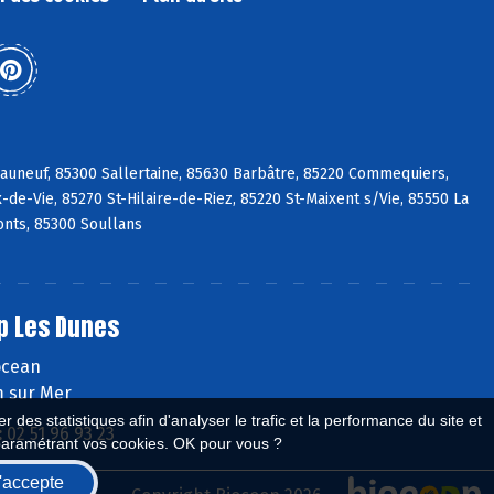
eauneuf, 85300 Sallertaine, 85630 Barbâtre, 85220 Commequiers,
de-Vie, 85270 St-Hilaire-de-Riez, 85220 St-Maixent s/Vie, 85550 La
nts, 85300 Soullans
p Les Dunes
'ocean
 sur Mer
 des statistiques afin d'analyser le trafic et la performance du site et
:
02 51 96 93 23
paramétrant vos cookies. OK pour vous ?
'accepte