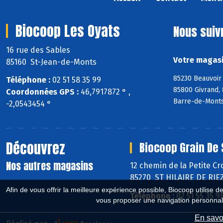
Biocoop Les Oyats
Nous suiv
16 rue des Sables
Votre magasi
85160 St-Jean-de-Monts
85230 Beauvoir 
Téléphone :
02 51 58 35 99
85800 Givrand, 
Coordonnées GPS :
46,7917872 ° ,
Barre-de-Monts
-2,0543454 °
Découvrez
Biocoop Grain De 
Nos autres magasins
12 chemin de la Petite Cr
85270 ST HILAIRE DE RIE
Afin de vous offrir la meilleure expérience possible, Biocoop utilise d
Téléphone :
02 51 55 35 9
vous proposer une navigation personnal
En savoi