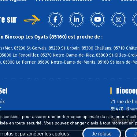
re sur
n Biocoop Les Oyats (85160) est proche de :
s/Mer, 85230 St-Gervais, 85230 St-Urbain, 85300 Challans, 85710 Chât
85800 Le Fenouiller, 85270 Notre-Dame-de-Riez, 85800 St-Gilles-Croix-
, 85300 Le Perrier, 85690 Notre-Dame-de-Monts, 85160 St-Jean-de-Mo
Sel
Biocoo
oix
21 rue de l
Z
85470 Brem
es cookies : pour assurer une performance optimale du site, pour récolter
8
Téléphone 
isée en toute sécurité. Vous pouvez changer d'avis à tout moment en 
r plus et paramétrer les cookies
Je refuse
J