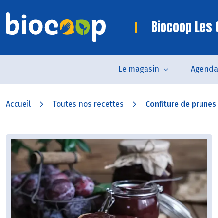
Biocoop Les 
Le magasin
Agenda
Accueil
Toutes nos recettes
Confiture de prunes