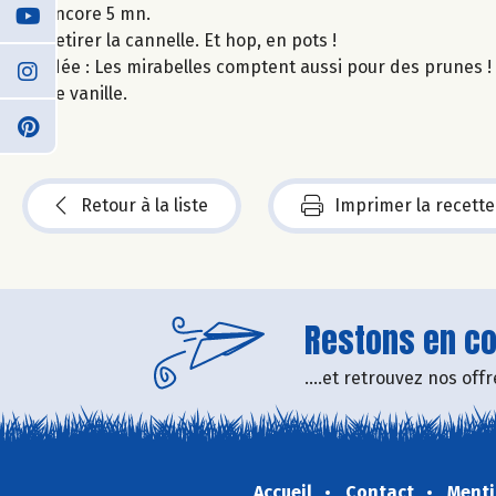
encore 5 mn.
Retirer la cannelle. Et hop, en pots !
Idée : Les mirabelles comptent aussi pour des prunes ! U
de vanille.
Retour à la liste
Imprimer la recette
Restons en con
....et retrouvez nos of
Accueil
Contact
Menti