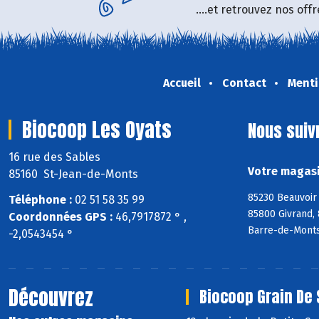
....et retrouvez nos of
Accueil
Contact
Menti
Biocoop Les Oyats
Nous suiv
16 rue des Sables
Votre magasi
85160 St-Jean-de-Monts
85230 Beauvoir 
Téléphone :
02 51 58 35 99
85800 Givrand, 
Coordonnées GPS :
46,7917872 ° ,
Barre-de-Monts
-2,0543454 °
Découvrez
Biocoop Grain De 