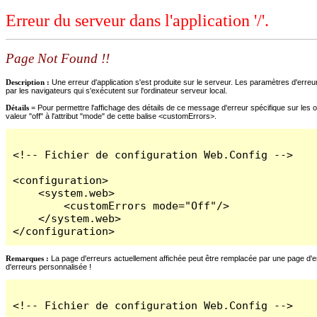
Erreur du serveur dans l'application '/'.
Page Not Found !!
Description :
Une erreur d'application s'est produite sur le serveur. Les paramètres d'erreur
par les navigateurs qui s'exécutent sur l'ordinateur serveur local.
Détails =
Pour permettre l'affichage des détails de ce message d'erreur spécifique sur les o
valeur "off" à l'attribut "mode" de cette balise <customErrors>.
<!-- Fichier de configuration Web.Config -->

<configuration>

    <system.web>

        <customErrors mode="Off"/>

    </system.web>

</configuration>
Remarques :
La page d'erreurs actuellement affichée peut être remplacée par une page d'erre
d'erreurs personnalisée !
<!-- Fichier de configuration Web.Config -->
