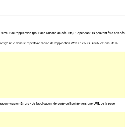
l'erreur de l'application (pour des raisons de sécurité). Cependant, ils peuvent être affichés
fig" situé dans le répertoire racine de l'application Web en cours. Attribuez ensuite la
uration <customErrors> de l'application, de sorte qu'il pointe vers une URL de la page