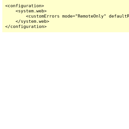
<configuration>

    <system.web>

        <customErrors mode="RemoteOnly" defaultR
    </system.web>

</configuration>