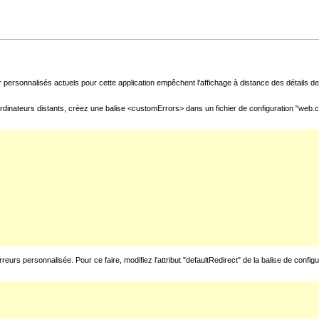
 personnalisés actuels pour cette application empêchent l'affichage à distance des détails de 
rdinateurs distants, créez une balise <customErrors> dans un fichier de configuration "web.con
urs personnalisée. Pour ce faire, modifiez l'attribut "defaultRedirect" de la balise de config