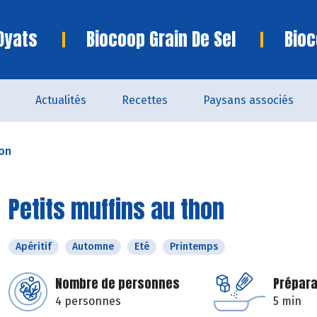
Oyats
Biocoop Grain De Sel
Bioc
Actualités
Recettes
Paysans associés
hon
Petits muffins au thon
Apéritif
Automne
Eté
Printemps
Nombre de personnes
Prépara
4 personnes
5 min