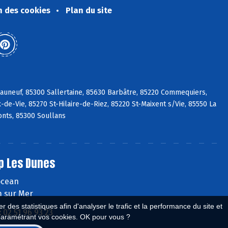
n des cookies
Plan du site
eauneuf, 85300 Sallertaine, 85630 Barbâtre, 85220 Commequiers,
de-Vie, 85270 St-Hilaire-de-Riez, 85220 St-Maixent s/Vie, 85550 La
nts, 85300 Soullans
p Les Dunes
'ocean
 sur Mer
 des statistiques afin d'analyser le trafic et la performance du site et
:
02 51 96 93 23
paramétrant vos cookies. OK pour vous ?