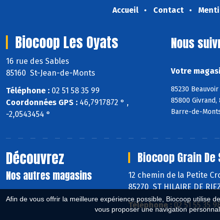
Accueil
Contact
Menti
Biocoop Les Oyats
Nous suiv
16 rue des Sables
Votre magasi
85160 St-Jean-de-Monts
85230 Beauvoir 
Téléphone :
02 51 58 35 99
85800 Givrand, 
Coordonnées GPS :
46,7917872 ° ,
Barre-de-Monts
-2,0543454 °
Découvrez
Biocoop Grain De 
Nos autres magasins
12 chemin de la Petite Cr
85270 ST HILAIRE DE RIE
Afin de vous offrir la meilleure expérience possible, Biocoop utilise d
Téléphone :
02 51 55 35 9
vous proposer une navigation personnal