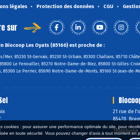
ons légales
Protection des données
CGU
Gestio
re sur
n Biocoop Les Oyats (85160) est proche de :
s/Mer, 85230 St-Gervais, 85230 St-Urbain, 85300 Challans, 85710 Chât
85800 Le Fenouiller, 85270 Notre-Dame-de-Riez, 85800 St-Gilles-Croix-
, 85300 Le Perrier, 85690 Notre-Dame-de-Monts, 85160 St-Jean-de-Mo
Sel
Biocoo
oix
21 rue de l
Z
85470 Brem
es cookies : pour assurer une performance optimale du site, pour récolter
8
Téléphone 
isée en toute sécurité. Vous pouvez changer d'avis à tout moment en 