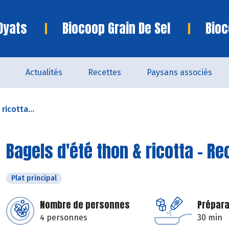
Oyats
Biocoop Grain De Sel
Bioc
Actualités
Recettes
Paysans associés
ricotta...
Bagels d'été thon & ricotta - R
Plat principal
Nombre de personnes
Prépara
4 personnes
30 min