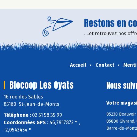
Restons en con
....et retrouvez nos of
Accueil
Contact
Menti
Biocoop Les Oyats
Nous suiv
16 rue des Sables
Votre magasi
85160 St-Jean-de-Monts
85230 Beauvoir 
Téléphone :
02 51 58 35 99
85800 Givrand, 
Coordonnées GPS :
46,7917872 ° ,
Barre-de-Monts
-2,0543454 °