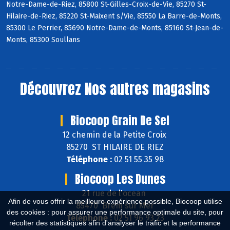
Notre-Dame-de-Riez, 85800 St-Gilles-Croix-de-Vie, 85270 St-
Hilaire-de-Riez, 85220 St-Maixent s/Vie, 85550 La Barre-de-Monts,
85300 Le Perrier, 85690 Notre-Dame-de-Monts, 85160 St-Jean-de-
Monts, 85300 Soullans
Découvrez
Nos autres magasins
Biocoop Grain De Sel
12 chemin de la Petite Croix
85270 ST HILAIRE DE RIEZ
Téléphone :
02 51 55 35 98
Biocoop Les Dunes
21 rue de l'ocean
Afin de vous offrir la meilleure expérience possible, Biocoop utilise
85470 Brem sur Mer
des cookies : pour assurer une performance optimale du site, pour
Téléphone :
02 51 96 93 23
récolter des statistiques afin d'analyser le trafic et la performance