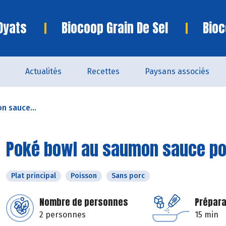
Oyats
Biocoop Grain De Sel
Bioc
Actualités
Recettes
Paysans associés
n sauce...
Poké bowl au saumon sauce p
Plat principal
Poisson
Sans porc
Nombre de personnes
Prépara
2 personnes
15 min