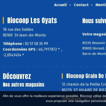
Accueil
Contact
Menti
Biocoop Les Oyats
Nous suiv
16 rue des Sables
Votre magasi
85160 St-Jean-de-Monts
85230 Beauvoir 
Téléphone :
02 51 58 35 99
85800 Givrand, 
Coordonnées GPS :
46,7917872 ° ,
Barre-de-Monts
-2,0543454 °
Découvrez
Biocoop Grain De 
Nos autres magasins
12 chemin de la Petite Cr
85270 ST HILAIRE DE RIE
Afin de vous offrir la meilleure expérience possible, Biocoop utilise d
Téléphone :
02 51 55 35 9
vous proposer une navigation personnal