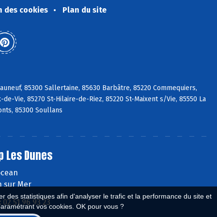
n des cookies
Plan du site
eauneuf, 85300 Sallertaine, 85630 Barbâtre, 85220 Commequiers,
de-Vie, 85270 St-Hilaire-de-Riez, 85220 St-Maixent s/Vie, 85550 La
nts, 85300 Soullans
p Les Dunes
'ocean
 sur Mer
 des statistiques afin d'analyser le trafic et la performance du site et
:
02 51 96 93 23
paramétrant vos cookies. OK pour vous ?