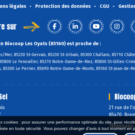
ons légales
Protection des données
CGU
Gestio
re sur
n Biocoop Les Oyats (85160) est proche de :
s/Mer, 85230 St-Gervais, 85230 St-Urbain, 85300 Challans, 85710 Chât
85800 Le Fenouiller, 85270 Notre-Dame-de-Riez, 85800 St-Gilles-Croix-
, 85300 Le Perrier, 85690 Notre-Dame-de-Monts, 85160 St-Jean-de-Mo
Sel
Biocoo
oix
21 rue de l
Z
85470 Brem
es cookies : pour assurer une performance optimale du site, pour récolter
8
Téléphone 
isée en toute sécurité. Vous pouvez changer d'avis à tout moment en 