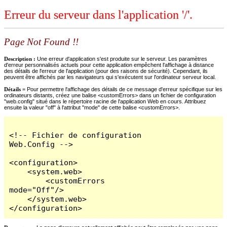
Erreur du serveur dans l'application '/'.
Page Not Found !!
Description :
Une erreur d'application s'est produite sur le serveur. Les paramètres
d'erreur personnalisés actuels pour cette application empêchent l'affichage à distance
des détails de l'erreur de l'application (pour des raisons de sécurité). Cependant, ils
peuvent être affichés par les navigateurs qui s'exécutent sur l'ordinateur serveur local.
Détails =
Pour permettre l'affichage des détails de ce message d'erreur spécifique sur les
ordinateurs distants, créez une balise <customErrors> dans un fichier de configuration
"web.config" situé dans le répertoire racine de l'application Web en cours. Attribuez
ensuite la valeur "off" à l'attribut "mode" de cette balise <customErrors>.
<!-- Fichier de configuration 
Web.Config -->

<configuration>

    <system.web>

        <customErrors 
mode="Off"/>

    </system.web>

</configuration>