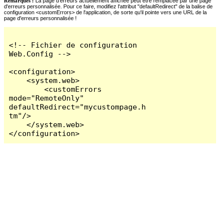
Remarques :
La page d'erreurs actuellement affichée peut être remplacée par une page
d'erreurs personnalisée. Pour ce faire, modifiez l'attribut "defaultRedirect" de la balise de
configuration <customErrors> de l'application, de sorte qu'il pointe vers une URL de la
page d'erreurs personnalisée !
<!-- Fichier de configuration 
Web.Config -->

<configuration>

    <system.web>

        <customErrors 
mode="RemoteOnly" 
defaultRedirect="mycustompage.h
tm"/>

    </system.web>

</configuration>