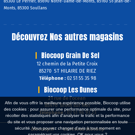
85300 Le Perrier, 85690 Notre-Dame-de-Monts, 85160 St-Jean-de-
Monts, 85300 Soullans
Découvrez
Nos autres magasins
Biocoop Grain De Sel
12 chemin de la Petite Croix
85270 ST HILAIRE DE RIEZ
Téléphone :
02 51 55 35 98
Biocoop Les Dunes
21 rue de l'ocean
Afin de vous offrir la meilleure expérience possible, Biocoop utilise
85470 Brem sur Mer
des cookies : pour assurer une performance optimale du site, pour
Téléphone :
02 51 96 93 23
récolter des statistiques afin d'analyser le trafic et la performance
du site et vous proposer une navigation personnalisée en toute
sécurité. Vous pouvez changer d'avis à tout moment en
Biocoop.fr
Le réseau Biocoop
paramétrant vos cookies. OK pour vous ?