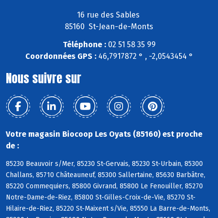
16 rue des Sables
85160 St-Jean-de-Monts
Téléphone :
02 51 58 35 99
Coordonnées GPS :
46,7917872 ° , -2,0543454 °
Nous suivre sur
Votre magasin Biocoop Les Oyats (85160) est proche
de :
85230 Beauvoir s/Mer, 85230 St-Gervais, 85230 St-Urbain, 85300
Challans, 85710 Châteauneuf, 85300 Sallertaine, 85630 Barbâtre,
85220 Commequiers, 85800 Givrand, 85800 Le Fenouiller, 85270
Notre-Dame-de-Riez, 85800 St-Gilles-Croix-de-Vie, 85270 St-
Hilaire-de-Riez, 85220 St-Maixent s/Vie, 85550 La Barre-de-Monts,