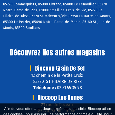
85220 Commequiers, 85800 Givrand, 85800 Le Fenouiller, 85270
Notre-Dame-de-Riez, 85800 St-Gilles-Croix-de-Vie, 85270 St-
Hilaire-de-Riez, 85220 St-Maixent s/Vie, 85550 La Barre-de-Monts,
85300 Le Perrier, 85690 Notre-Dame-de-Monts, 85160 St-Jean-de-
Monts, 85300 Soullans
Découvrez
Nos autres magasins
Biocoop Grain De Sel
12 chemin de la Petite Croix
85270 ST HILAIRE DE RIEZ
Téléphone :
02 51 55 35 98
Biocoop Les Dunes
21 rue de l'ocean
Afin de vous offrir la meilleure expérience possible, Biocoop utilise
85470 Brem sur Mer
des cookies : pour assurer une performance optimale du site, pour