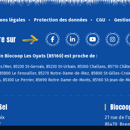
ons légales
Protection des données
CGU
Gestio
re sur
n Biocoop Les Oyats (85160) est proche de :
s/Mer, 85230 St-Gervais, 85230 St-Urbain, 85300 Challans, 85710 Chât
85800 Le Fenouiller, 85270 Notre-Dame-de-Riez, 85800 St-Gilles-Croix-
, 85300 Le Perrier, 85690 Notre-Dame-de-Monts, 85160 St-Jean-de-Mo
Sel
Biocoo
oix
21 rue de l
Z
85470 Brem