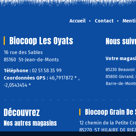
Accueil
Contact
Menti
Biocoop Les Oyats
Nous suiv
16 rue des Sables
Votre magasi
85160 St-Jean-de-Monts
85230 Beauvoir 
Téléphone :
02 51 58 35 99
85800 Givrand, 
Coordonnées GPS :
46,7917872 ° ,
Barre-de-Monts
-2,0543454 °
Découvrez
Biocoop Grain De 
Nos autres magasins
12 chemin de la Petite Cr
85270 ST HILAIRE DE RIE