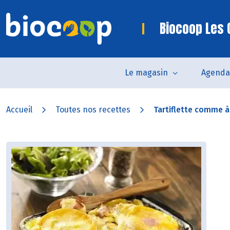
Biocoop Les 
Le magasin
Agenda
Accueil
Toutes nos recettes
Tartiflette comme 