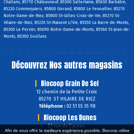
Challans, 85710 Châteauneuf, 85300 Sallertaine, 85630 Barbâtre,
85220 Commequiers, 85800 Givrand, 85800 Le Fenouiller, 85270
Notre-Dame-de-Riez, 85800 St-Gilles-Croix-de-Vie, 85270 St-
Hilaire-de-Riez, 85220 St-Maixent s/Vie, 85550 La Barre-de-Monts,
85300 Le Perrier, 85690 Notre-Dame-de-Monts, 85160 St-Jean-de-
Monts, 85300 Soullans
Découvrez
Nos autres magasins
Biocoop Grain De Sel
12 chemin de la Petite Croix
85270 ST HILAIRE DE RIEZ
Téléphone :
02 51 55 35 98
Biocoop Les Dunes
21 rue de l'ocean
Afin de vous offrir la meilleure expérience possible, Biocoop utilise
85470 Brem sur Mer