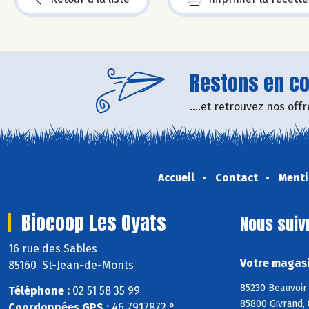
Restons en con
....et retrouvez nos of
Accueil
Contact
Menti
Biocoop Les Oyats
Nous suiv
16 rue des Sables
Votre magasi
85160 St-Jean-de-Monts
85230 Beauvoir 
Téléphone :
02 51 58 35 99
85800 Givrand, 
Coordonnées GPS :
46,7917872 ° ,