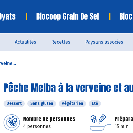
Oyats
Biocoop Grain De Sel
Bioc
Actualités
Recettes
Paysans associés
veine...
Pêche Melba à la verveine et a
Dessert
Sans gluten
Végétarien
Eté
Nombre de personnes
Prépara
4 personnes
15 min