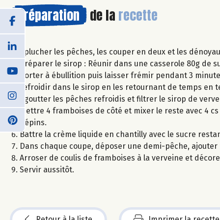
Préparation
de la
recette
Eplucher les pêches, les couper en deux et les dénoyau
Préparer le sirop : Réunir dans une casserole 80g de suc
Porter à ébullition puis laisser frémir pendant 3 minut
refroidir dans le sirop en les retournant de temps en 
Egoutter les pêches refroidis et filtrer le sirop de verve
Mettre 4 framboises de côté et mixer le reste avec 4 cs
pépins.
Battre la crème liquide en chantilly avec le sucre restan
Dans chaque coupe, déposer une demi-pêche, ajouter 1 
Arroser de coulis de framboises à la verveine et décore
Servir aussitôt.
Retour à la liste
Imprimer la recette