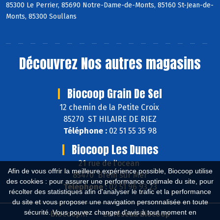
85300 Le Perrier, 85690 Notre-Dame-de-Monts, 85160 St-Jean-de-
Monts, 85300 Soullans
Découvrez
Nos autres magasins
Biocoop Grain De Sel
12 chemin de la Petite Croix
85270 ST HILAIRE DE RIEZ
Téléphone :
02 51 55 35 98
Biocoop Les Dunes
21 rue de l'ocean
Afin de vous offrir la meilleure expérience possible, Biocoop utilise
85470 Brem sur Mer
des cookies : pour assurer une performance optimale du site, pour
Téléphone :
02 51 96 93 23
récolter des statistiques afin d'analyser le trafic et la performance
du site et vous proposer une navigation personnalisée en toute
sécurité. Vous pouvez changer d'avis à tout moment en
Biocoop.fr
Le réseau Biocoop