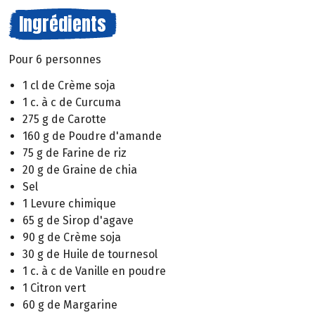
Ingrédients
Pour 6 personnes
1 cl de Crème soja
1 c. à c de Curcuma
275 g de Carotte
160 g de Poudre d'amande
75 g de Farine de riz
20 g de Graine de chia
Sel
1 Levure chimique
65 g de Sirop d'agave
90 g de Crème soja
30 g de Huile de tournesol
1 c. à c de Vanille en poudre
1 Citron vert
60 g de Margarine