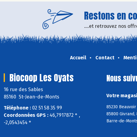
Restons en con
....et retrouvez nos of
Accueil
Contact
Menti
Biocoop Les Oyats
Nous suiv
16 rue des Sables
Votre magasi
85160 St-Jean-de-Monts
85230 Beauvoir 
Téléphone :
02 51 58 35 99
85800 Givrand, 
Coordonnées GPS :
46,7917872 ° ,
Barre-de-Monts
-2,0543454 °