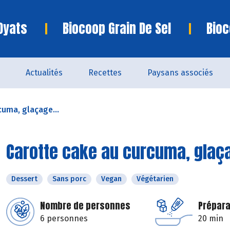
Oyats
Biocoop Grain De Sel
Bioc
Actualités
Recettes
Paysans associés
cuma, glaçage...
Carotte cake au curcuma, glaçag
Dessert
Sans porc
Vegan
Végétarien
Nombre de personnes
Prépara
6 personnes
20 min