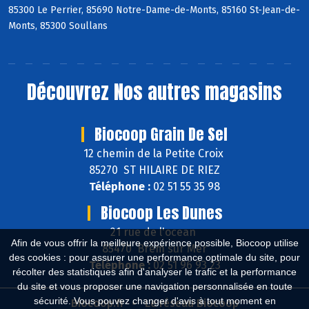
85300 Le Perrier, 85690 Notre-Dame-de-Monts, 85160 St-Jean-de-
Monts, 85300 Soullans
Découvrez
Nos autres magasins
Biocoop Grain De Sel
12 chemin de la Petite Croix
85270 ST HILAIRE DE RIEZ
Téléphone :
02 51 55 35 98
Biocoop Les Dunes
21 rue de l'ocean
Afin de vous offrir la meilleure expérience possible, Biocoop utilise
85470 Brem sur Mer
des cookies : pour assurer une performance optimale du site, pour
Téléphone :
02 51 96 93 23
récolter des statistiques afin d'analyser le trafic et la performance
du site et vous proposer une navigation personnalisée en toute
sécurité. Vous pouvez changer d'avis à tout moment en
Biocoop.fr
Le réseau Biocoop