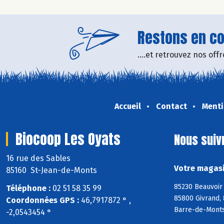
Restons en con
....et retrouvez nos of
Accueil
Contact
Menti
Biocoop Les Oyats
Nous suiv
16 rue des Sables
Votre magasi
85160 St-Jean-de-Monts
85230 Beauvoir 
Téléphone :
02 51 58 35 99
85800 Givrand, 
Coordonnées GPS :
46,7917872 ° ,
Barre-de-Monts
-2,0543454 °