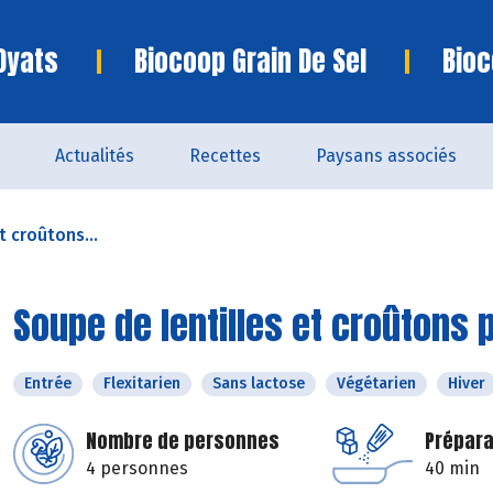
Oyats
Biocoop Grain De Sel
Bioc
Actualités
Recettes
Paysans associés
t croûtons...
Soupe de lentilles et croûtons 
Entrée
Flexitarien
Sans lactose
Végétarien
Hiver
Nombre de personnes
Prépara
4 personnes
40 min