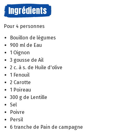
Ingrédients
Pour 4 personnes
Bouillon de légumes
900 ml de Eau
1 Oignon
3 gousse de Ail
2 c. à s. de Huile d'olive
1 Fenouil
2 Carotte
1 Poireau
300 g de Lentille
Sel
Poivre
Persil
6 tranche de Pain de campagne