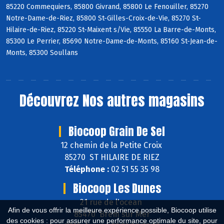
85220 Commequiers, 85800 Givrand, 85800 Le Fenouiller, 85270
Notre-Dame-de-Riez, 85800 St-Gilles-Croix-de-Vie, 85270 St-
Hilaire-de-Riez, 85220 St-Maixent s/Vie, 85550 La Barre-de-Monts,
85300 Le Perrier, 85690 Notre-Dame-de-Monts, 85160 St-Jean-de-
Monts, 85300 Soullans
Découvrez
Nos autres magasins
Biocoop Grain De Sel
12 chemin de la Petite Croix
85270 ST HILAIRE DE RIEZ
Téléphone :
02 51 55 35 98
Biocoop Les Dunes
21 rue de l'ocean
Afin de vous offrir la meilleure expérience possible, Biocoop utilise
85470 Brem sur Mer
des cookies : pour assurer une performance optimale du site, pour