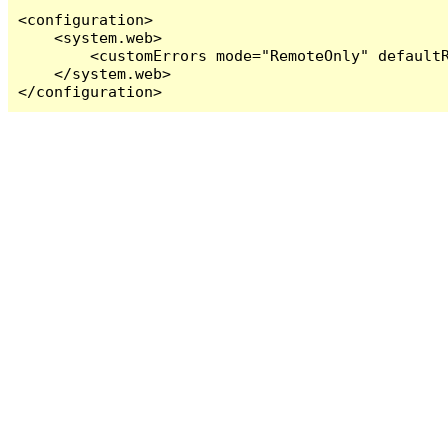
<configuration>

    <system.web>

        <customErrors mode="RemoteOnly" defaultR
    </system.web>

</configuration>