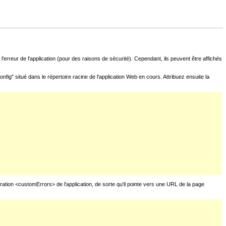
l'erreur de l'application (pour des raisons de sécurité). Cependant, ils peuvent être affichés
fig" situé dans le répertoire racine de l'application Web en cours. Attribuez ensuite la
uration <customErrors> de l'application, de sorte qu'il pointe vers une URL de la page