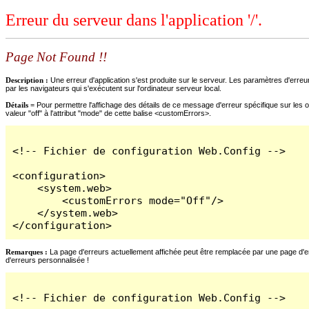
Erreur du serveur dans l'application '/'.
Page Not Found !!
Description :
Une erreur d'application s'est produite sur le serveur. Les paramètres d'erreur
par les navigateurs qui s'exécutent sur l'ordinateur serveur local.
Détails =
Pour permettre l'affichage des détails de ce message d'erreur spécifique sur les o
valeur "off" à l'attribut "mode" de cette balise <customErrors>.
<!-- Fichier de configuration Web.Config -->

<configuration>

    <system.web>

        <customErrors mode="Off"/>

    </system.web>

</configuration>
Remarques :
La page d'erreurs actuellement affichée peut être remplacée par une page d'erre
d'erreurs personnalisée !
<!-- Fichier de configuration Web.Config -->
