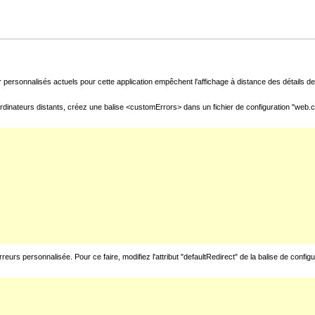
 personnalisés actuels pour cette application empêchent l'affichage à distance des détails de 
rdinateurs distants, créez une balise <customErrors> dans un fichier de configuration "web.con
urs personnalisée. Pour ce faire, modifiez l'attribut "defaultRedirect" de la balise de config