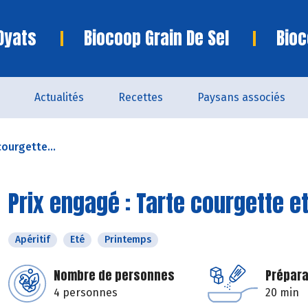
Oyats
Biocoop Grain De Sel
Bioc
Actualités
Recettes
Paysans associés
courgette...
Prix engagé : Tarte courgette e
Apéritif
Eté
Printemps
Nombre de personnes
Prépara
4 personnes
20 min