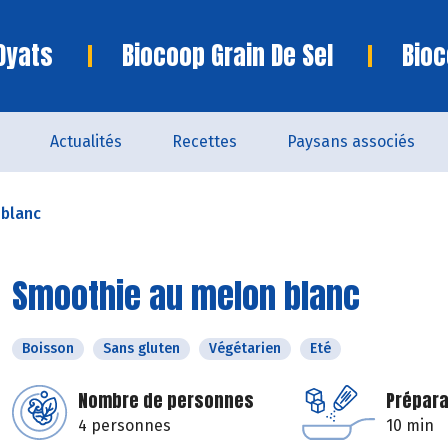
Oyats
Biocoop Grain De Sel
Bioc
Actualités
Recettes
Paysans associés
blanc
Smoothie au melon blanc
Boisson
Sans gluten
Végétarien
Eté
Nombre de personnes
Prépara
4 personnes
10 min