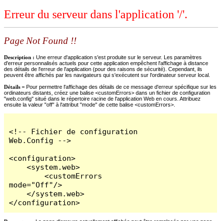
Erreur du serveur dans l'application '/'.
Page Not Found !!
Description :
Une erreur d'application s'est produite sur le serveur. Les paramètres
d'erreur personnalisés actuels pour cette application empêchent l'affichage à distance
des détails de l'erreur de l'application (pour des raisons de sécurité). Cependant, ils
peuvent être affichés par les navigateurs qui s'exécutent sur l'ordinateur serveur local.
Détails =
Pour permettre l'affichage des détails de ce message d'erreur spécifique sur les
ordinateurs distants, créez une balise <customErrors> dans un fichier de configuration
"web.config" situé dans le répertoire racine de l'application Web en cours. Attribuez
ensuite la valeur "off" à l'attribut "mode" de cette balise <customErrors>.
<!-- Fichier de configuration 
Web.Config -->

<configuration>

    <system.web>

        <customErrors 
mode="Off"/>

    </system.web>

</configuration>