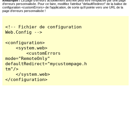
Remarques :
La page d'erreurs actuellement affichée peut être remplacée par une page
d'erreurs personnalisée. Pour ce faire, modifiez l'attribut "defaultRedirect" de la balise de
configuration <customErrors> de l'application, de sorte qu'il pointe vers une URL de la
page d'erreurs personnalisée !
<!-- Fichier de configuration 
Web.Config -->

<configuration>

    <system.web>

        <customErrors 
mode="RemoteOnly" 
defaultRedirect="mycustompage.h
tm"/>

    </system.web>

</configuration>