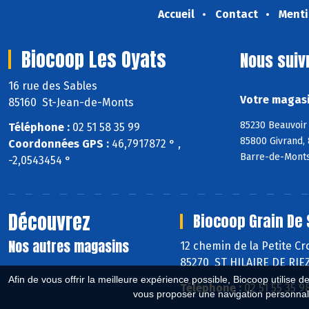
Accueil
Contact
Menti
Biocoop Les Oyats
Nous suiv
16 rue des Sables
Votre magasi
85160 St-Jean-de-Monts
85230 Beauvoir 
Téléphone :
02 51 58 35 99
85800 Givrand, 
Coordonnées GPS :
46,7917872 ° ,
Barre-de-Monts
-2,0543454 °
Découvrez
Biocoop Grain De 
Nos autres magasins
12 chemin de la Petite Cr
85270 ST HILAIRE DE RIE
Afin de vous offrir la meilleure expérience possible, Biocoop utilise d
Téléphone :
02 51 55 35 9
vous proposer une navigation personnal