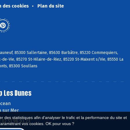
n des cookies
Plan du site
eauneuf, 85300 Sallertaine, 85630 Barbâtre, 85220 Commequiers,
de-Vie, 85270 St-Hilaire-de-Riez, 85220 St-Maixent s/Vie, 85550 La
nts, 85300 Soullans
p Les Dunes
'ocean
 sur Mer
 des statistiques afin d'analyser le trafic et la performance du site et
:
02 51 96 93 23
paramétrant vos cookies. OK pour vous ?