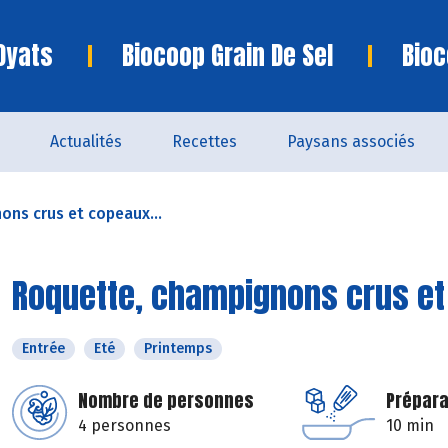
Oyats
Biocoop Grain De Sel
Bioc
Actualités
Recettes
Paysans associés
ns crus et copeaux...
Roquette, champignons crus e
Entrée
Eté
Printemps
Nombre de personnes
Prépara
4 personnes
10 min