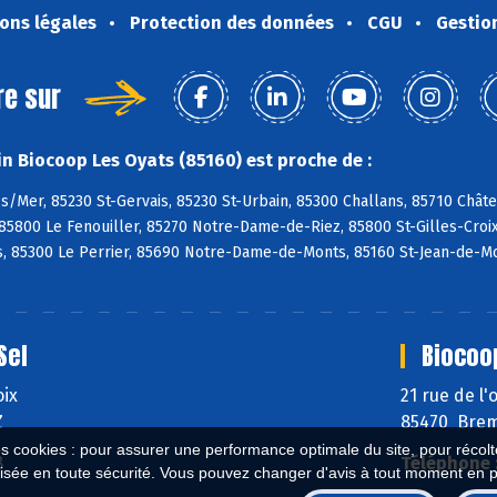
ons légales
Protection des données
CGU
Gestio
re sur
n Biocoop Les Oyats (85160) est proche de :
s/Mer, 85230 St-Gervais, 85230 St-Urbain, 85300 Challans, 85710 Chât
85800 Le Fenouiller, 85270 Notre-Dame-de-Riez, 85800 St-Gilles-Croix-
, 85300 Le Perrier, 85690 Notre-Dame-de-Monts, 85160 St-Jean-de-Mo
Sel
Biocoo
oix
21 rue de l
Z
85470 Brem
es cookies : pour assurer une performance optimale du site, pour récolter
8
Téléphone 
isée en toute sécurité. Vous pouvez changer d'avis à tout moment en 