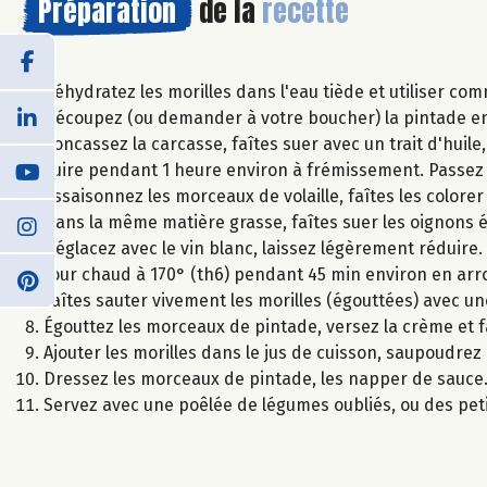
Préparation
de la
recette
Réhydratez les morilles dans l'eau tiède et utiliser co
Découpez (ou demander à votre boucher) la pintade e
Concassez la carcasse, faîtes suer avec un trait d'huile
cuire pendant 1 heure environ à frémissement. Passez 
Assaisonnez les morceaux de volaille, faîtes les colorer
Dans la même matière grasse, faîtes suer les oignons 
Déglacez avec le vin blanc, laissez légèrement réduire. A
four chaud à 170° (th6) pendant 45 min environ en arr
Faîtes sauter vivement les morilles (égouttées) avec u
Égouttez les morceaux de pintade, versez la crème et f
Ajouter les morilles dans le jus de cuisson, saupoudrez 
Dressez les morceaux de pintade, les napper de sauce
Servez avec une poêlée de légumes oubliés, ou des petit