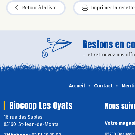
Retour à la liste
Imprimer la recette
Restons en con
....et retrouvez nos of
Accueil
Contact
Menti
Biocoop Les Oyats
Nous suiv
16 rue des Sables
Votre magasi
85160 St-Jean-de-Monts
85230 Beauvoir 