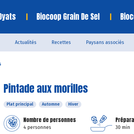
Oyats
Biocoop Grain De Sel
Bioc
Actualités
Recettes
Paysans associés
s
Pintade aux morilles
Plat principal
Automne
Hiver
Nombre de personnes
Prépara
4 personnes
30 min