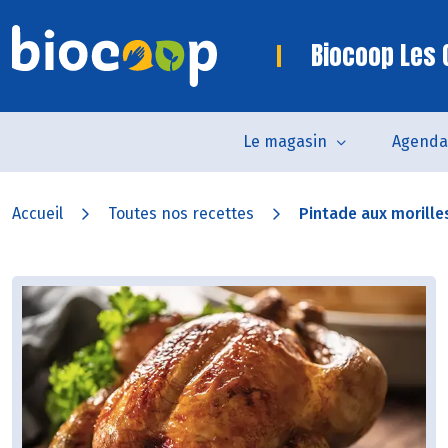
Biocoop Les 
Le magasin
Agenda
Accueil
Toutes nos recettes
Pintade aux morille