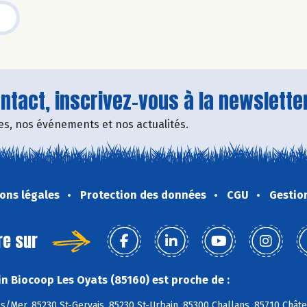
tact, inscrivez-vous à la newsletter
fres, nos événements et nos actualités.
ons légales
Protection des données
CGU
Gestio
re sur
n Biocoop Les Oyats (85160) est proche de :
s/Mer, 85230 St-Gervais, 85230 St-Urbain, 85300 Challans, 85710 Chât