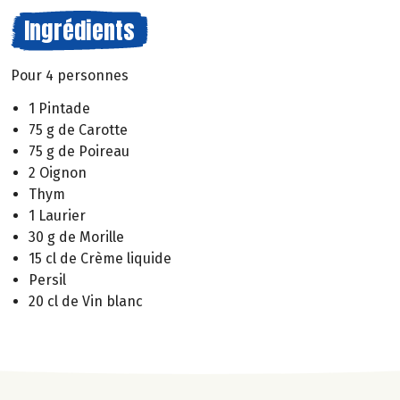
Ingrédients
Pour 4 personnes
1 Pintade
75 g de Carotte
75 g de Poireau
2 Oignon
Thym
1 Laurier
30 g de Morille
15 cl de Crème liquide
Persil
20 cl de Vin blanc