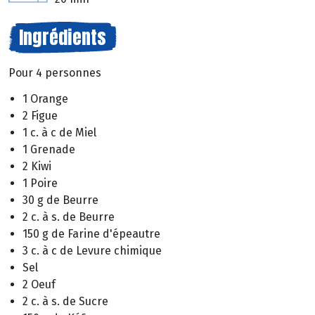
Ingrédients
Pour 4 personnes
1 Orange
2 Figue
1 c. à c de Miel
1 Grenade
2 Kiwi
1 Poire
30 g de Beurre
2 c. à s. de Beurre
150 g de Farine d'épeautre
3 c. à c de Levure chimique
Sel
2 Oeuf
2 c. à s. de Sucre