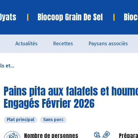
Oyats
Biocoop Grain De Sel
Bioc
Actualités
Recettes
Paysans associés
s et...
Pains pita aux falafels et houm
Engagés Février 2026
Plat principal
Sans porc
Nombre de personnes
Prépara