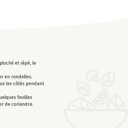
pluché et râpé, le
er en rondelles.
tous les côtés pendant
uelques feuilles
mer de coriandre.