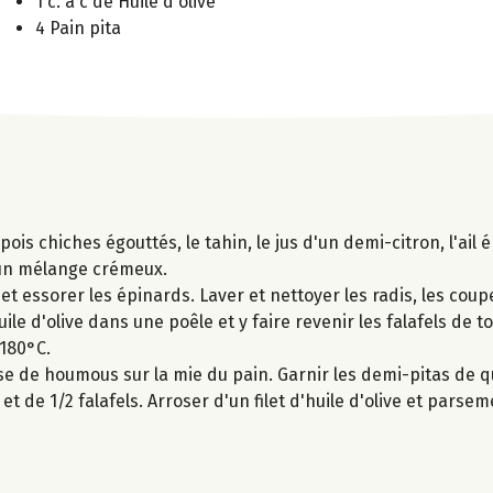
1 c. à c de Huile d'olive
4 Pain pita
ois chiches égouttés, le tahin, le jus d'un demi-citron, l'ail é
r un mélange crémeux.
et essorer les épinards. Laver et nettoyer les radis, les coup
huile d'olive dans une poêle et y faire revenir les falafels de 
 180°C.
e de houmous sur la mie du pain. Garnir les demi-pitas de q
t de 1/2 falafels. Arroser d'un filet d'huile d'olive et parse