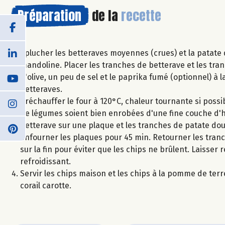
Préparation
de la
recette
Éplucher les betteraves moyennes (crues) et la patate 
mandoline. Placer les tranches de betterave et les tran
d'olive, un peu de sel et le paprika fumé (optionnel) à l
betteraves.
Préchauffer le four à 120°C, chaleur tournante si poss
de légumes soient bien enrobées d'une fine couche d'hu
betterave sur une plaque et les tranches de patate dou
Enfourner les plaques pour 45 min. Retourner les tranc
sur la fin pour éviter que les chips ne brûlent. Laisser r
refroidissant.
Servir les chips maison et les chips à la pomme de ter
corail carotte.