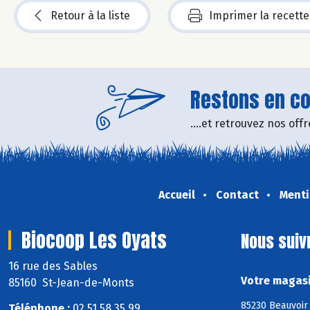
Retour à la liste
Imprimer la recette
Restons en con
....et retrouvez nos of
Accueil
Contact
Menti
Biocoop Les Oyats
Nous suiv
16 rue des Sables
Votre magasi
85160 St-Jean-de-Monts
85230 Beauvoir 
Téléphone :
02 51 58 35 99